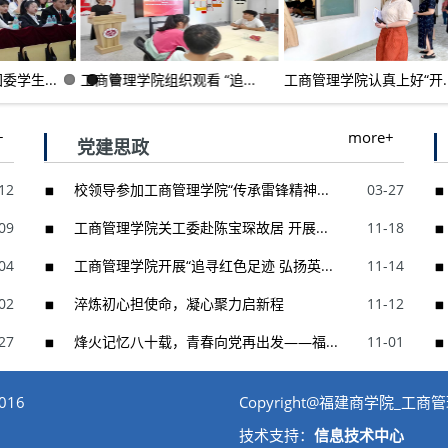
学生...
工商管理学院组织观看 “追...
工商管理学院认真上好“开..
+
more+
党建思政
12
校领导参加工商管理学院“传承雷锋精神...
03-27
09
工商管理学院关工委赴陈宝琛故居 开展...
11-18
04
工商管理学院开展“追寻红色足迹 弘扬英...
11-14
02
淬炼初心担使命，凝心聚力启新程
11-12
27
烽火记忆八十载，青春向党再出发——福...
11-01
16
Copyright@福建商学院_工商
技术支持：
信息技术中心